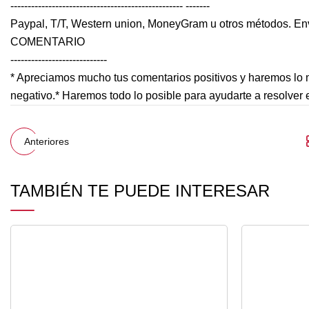
-------------------------------------------------- -------
Paypal, T/T, Western union, MoneyGram u otros métodos. Env
COMENTARIO
----------------------------
* Apreciamos mucho tus comentarios positivos y haremos lo mi
negativo.* Haremos todo lo posible para ayudarte a resolver 
Anteriores
TAMBIÉN TE PUEDE INTERESAR