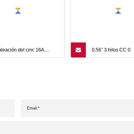
aleación del cinc 16A
0,56'' 3 hilos CC 0
tamente surge el mercado
l del zócalo de poder de la
la del puerto 2.1A del
gador USB del zócalo del
er de los E.E.U.U.