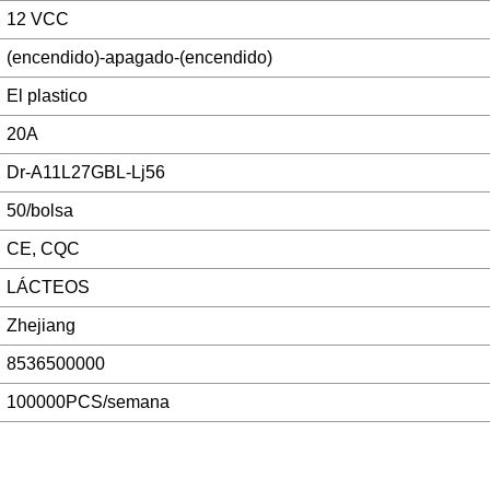
12 VCC
(encendido)-apagado-(encendido)
El plastico
20A
Dr-A11L27GBL-Lj56
50/bolsa
CE, CQC
LÁCTEOS
Zhejiang
8536500000
100000PCS/semana