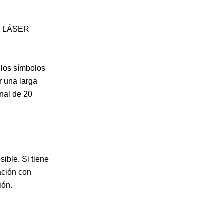
UT LÁSER
 los símbolos
r una larga
inal de 20
sible. Si tiene
ación con
ión.