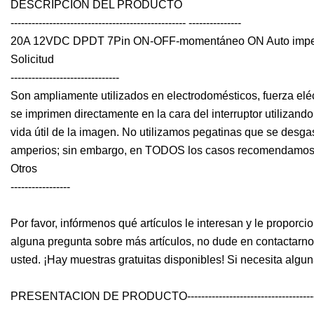
DESCRIPCIÓN DEL PRODUCTO
-------------------------------------------------- ---------------
20A 12VDC DPDT 7Pin ON-OFF-momentáneo ON Auto imper
Solicitud
-------------------------------
Son ampliamente utilizados en electrodomésticos, fuerza eléc
se imprimen directamente en la cara del interruptor utilizand
vida útil de la imagen. No utilizamos pegatinas que se desga
amperios; sin embargo, en TODOS los casos recomendamos con
Otros
-----------------
Por favor, infórmenos qué artículos le interesan y le proporci
alguna pregunta sobre más artículos, no dude en contactarn
usted. ¡Hay muestras gratuitas disponibles! Si necesita algun
PRESENTACION DE PRODUCTO-------------------------------------