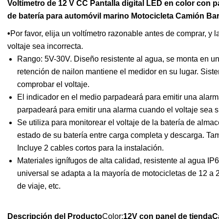
Voltímetro de 12 V CC Pantalla digital LED en color con 
de batería para automóvil marino Motocicleta Camión Ba
•
Por favor, elija un voltímetro razonable antes de comprar, y l
voltaje sea incorrecta.
Rango: 5V-30V. Diseño resistente al agua, se monta en un o
retención de nailon mantiene el medidor en su lugar. Siste
comprobar el voltaje.
El indicador en el medio parpadeará para emitir una alarm
parpadeará para emitir una alarma cuando el voltaje sea s
Se utiliza para monitorear el voltaje de la batería de al
estado de su batería entre carga completa y descarga. Tam
Incluye 2 cables cortos para la instalación.
Materiales ignífugos de alta calidad, resistente al agua I
universal se adapta a la mayoría de motocicletas de 12 a
de viaje, etc.
Descripción del Producto
Color:
12V con panel de tiendaCa