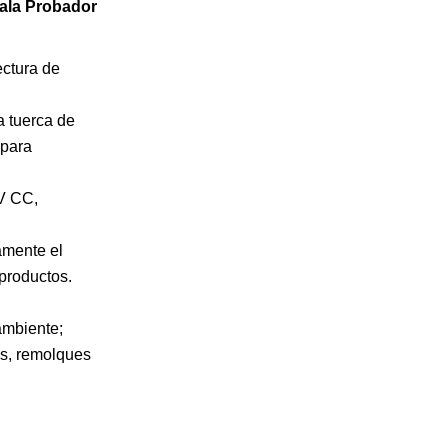
cala Probador
ectura de
a tuerca de
 para
 V CC,
amente el
 productos.
ambiente;
as, remolques