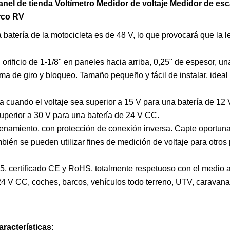
panel de tienda Voltímetro Medidor de voltaje Medidor de es
rco RV
a batería de la motocicleta es de 48 V, lo que provocará que la l
rificio de 1-1/8" en paneles hacia arriba, 0,25" de espesor, un
ma de giro y bloqueo. Tamaño pequeño y fácil de instalar, ideal
a cuando el voltaje sea superior a 15 V para una batería de 12
uperior a 30 V para una batería de 24 V CC.
macenamiento, con protección de conexión inversa. Capte oportun
bién se pueden utilizar fines de medición de voltaje para otros
P65, certificado CE y RoHS, totalmente respetuoso con el medio 
 24 V CC, coches, barcos, vehículos todo terreno, UTV, caravan
racterísticas: